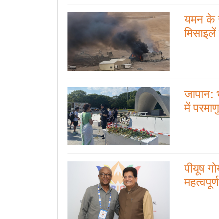
यमन के स
मिसाइलें 
जापान: भ
में परमाण
पीयूष ग
महत्वपूर