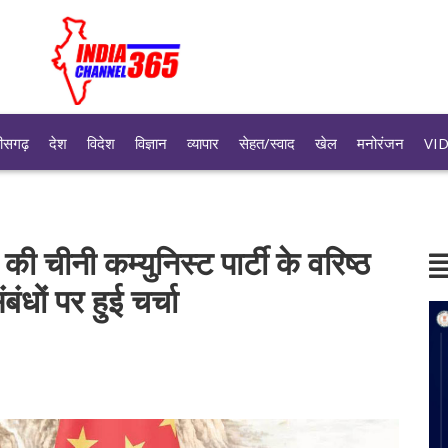
तीसगढ़
देश
विदेश
विज्ञान
व्यापार
सेहत/स्वाद
खेल
मनोरंजन
VI
 की चीनी कम्युनिस्ट पार्टी के वरिष्ठ
ंधों पर हुई चर्चा