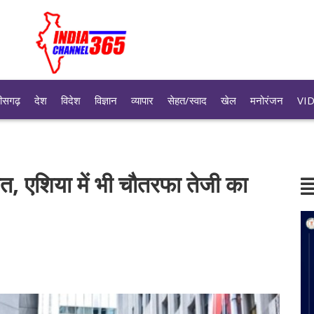
तीसगढ़
देश
विदेश
विज्ञान
व्यापार
सेहत/स्वाद
खेल
मनोरंजन
VI
ेत, एशिया में भी चौतरफा तेजी का